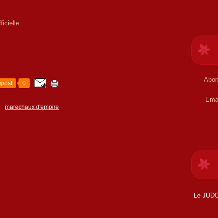
icielle
Abon
post
0
Ema
s
marechaux d'empire
Le JUDO