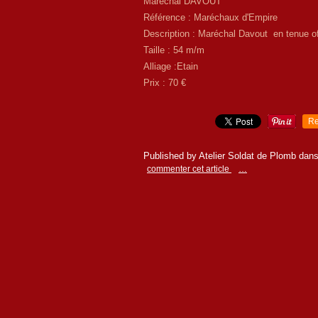
Maréchal DAVOUT
Référence : Maréchaux d'Empire
Description : Maréchal Davout en tenue off
Taille : 54 m/m
Alliage :Etain
Prix : 70 €
Re
Published by Atelier Soldat de Plomb
dan
commenter cet article
…