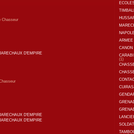
ECOLES
TIMBAL
HUSSA
e Chasseur
MARECH
NAPOL
ARMEE 
CANON 
CARABI
(1)
CHASSE
CHASSE
CONTA
 Chasseur
CUIRAS
GENDAR
GRENAD
GRENAD
LANCIE
SOLDAT
TAMBO